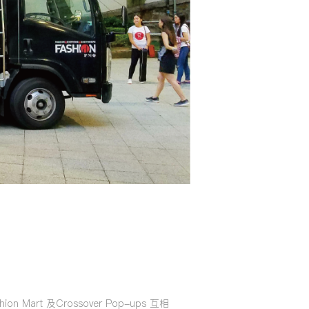
Mart 及Crossover Pop-ups 互相