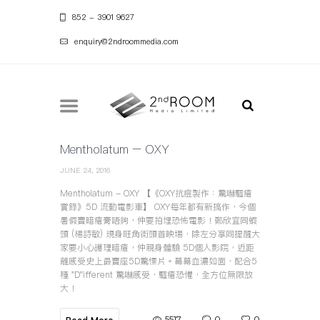
852 - 3901 9627
enquiry@2ndroommedia.com
Mentholatum – OXY
JUNE 24, 2016
Mentholatum - OXY 【《OXY抗痘製作：驚嚇驅瘡
實錄》5D 流動電影車】 OXY每年都有新搞作，今個
暑假賣暗瘡膏唔夠，仲要拍埋恐怖電影！鄭欣宜同蝦
頭 (楊詩敏) 現身旺角街頭首映場，除左分享同提醒大
家要小心護理暗瘡，仲親身體驗 5D個人影院，近距
離感受史上最賣座5D驚慄片。幕幕血濃如面，配合5
種 "D"ifferent 驚嚇感受，驅瘡恐懼，全方位無限放
大！
5517
0
0