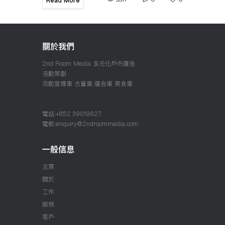
Read More
關於我們
2nd Room Media
多元化戶外廣告
活動策劃
流動宣傳車
古董車
廣告車
美食車
電話:+852 39019627
電郵:enquiry@2ndroommedia.com
一般信息
主頁
關於
工作
服務
客戶