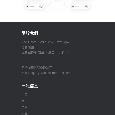
關於我們
2nd Room Media
多元化戶外廣告
活動策劃
流動宣傳車
古董車
廣告車
美食車
電話:+852 39019627
電郵:enquiry@2ndroommedia.com
一般信息
主頁
關於
工作
服務