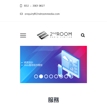
852 - 3901 9627
enquiry@2ndroommedia.com
服務