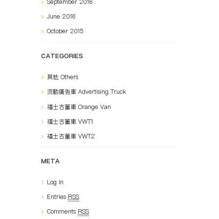
September
2016
June
2016
October
2015
CATEGORIES
其他 Others
流動廣告車 Advertising Truck
福士古董車 Orange Van
福士古董車 VWT1
福士古董車 VWT2
META
Log in
Entries
RSS
Comments
RSS