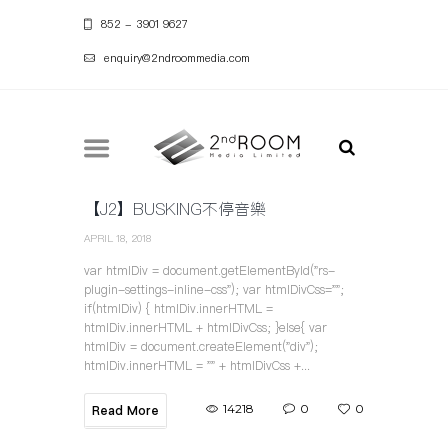
852 - 3901 9627
enquiry@2ndroommedia.com
【J2】BUSKING不停音樂
APRIL 18, 2018
var htmlDiv = document.getElementById("rs-
plugin-settings-inline-css"); var htmlDivCss="";
if(htmlDiv) { htmlDiv.innerHTML =
htmlDiv.innerHTML + htmlDivCss; }else{ var
htmlDiv = document.createElement("div");
htmlDiv.innerHTML = "" + htmlDivCss +...
14218
0
0
Read More