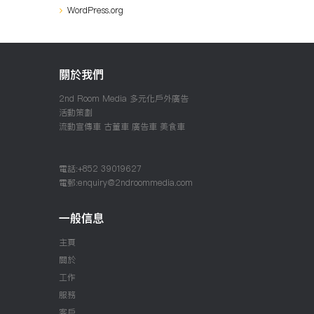
WordPress.org
關於我們
2nd Room Media
多元化戶外廣告
活動策劃
流動宣傳車
古董車
廣告車
美食車
電話:+852 39019627
電郵:enquiry@2ndroommedia.com
一般信息
主頁
關於
工作
服務
客戶