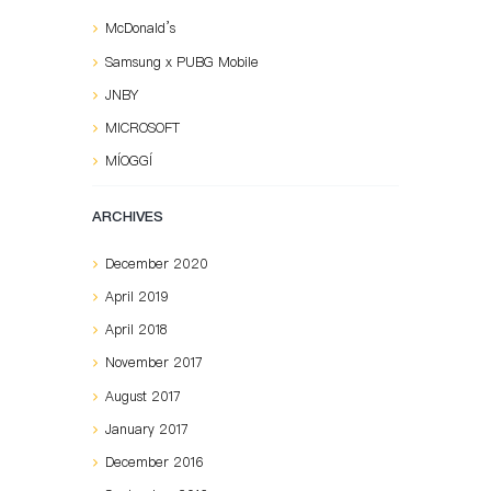
McDonald’s
Samsung x PUBG Mobile
JNBY
MICROSOFT
MÍOGGÍ
ARCHIVES
December
2020
April
2019
April
2018
November
2017
August
2017
January
2017
December
2016