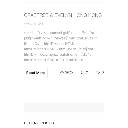
CRABTREE & EVELYN HONG KONG
APRIL 18, 2018
var htmlDiv = document.getElementById("rs-
plugin-settings-inline-css"); var htmlDivCss="";
if(htmlDiv) { htmlDiv.innerHTML =
htmlDiv.innerHTML + htmlDivCss; }else{ var
htmlDiv = document.createElement("div");
htmlDiv.innerHTML = "" + htmlDivCss +...
5925
0
0
Read More
RECENT POSTS